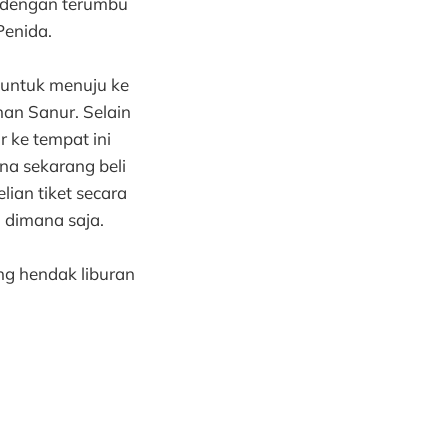
is dengan terumbu
Penida.
 untuk menuju ke
an Sanur. Selain
r ke tempat ini
a sekarang beli
lian tiket secara
 dimana saja.
g hendak liburan