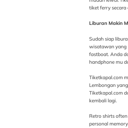
tiket ferry secar
Liburan Makin 
Sudah siap libu
wisatawan yang 
fastboat. Anda da
handphone mu da
Tiketkapal.com m
Lembongan yang s
Tiketkapal.com d
kembali lagi.
Retro shirts often
personal memory w