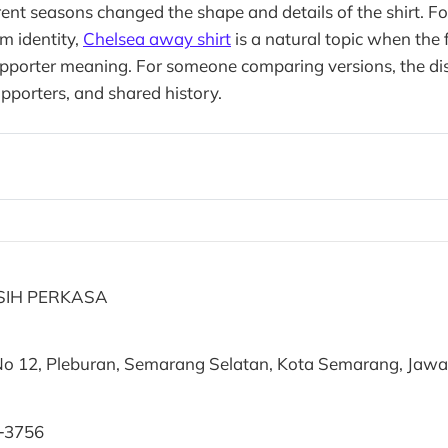
rent seasons changed the shape and details of the shirt. F
am identity,
Chelsea away shirt
is a natural topic when the 
supporter meaning. For someone comparing versions, the di
upporters, and shared history.
SIH PERKASA
 I No 12, Pleburan, Semarang Selatan, Kota Semarang, Jaw
‑3756‬