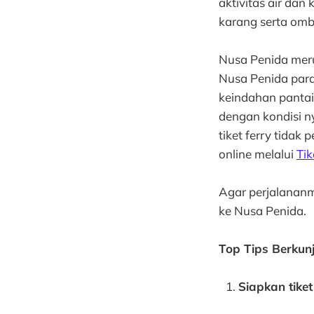
aktivitas air dan
karang serta omb
Nusa Penida meru
Nusa Penida para
keindahan pantai 
dengan kondisi n
tiket ferry tidak
online melalui
Ti
Agar perjalanan
ke Nusa Penida.
Top Tips Berkun
Siapkan tiket