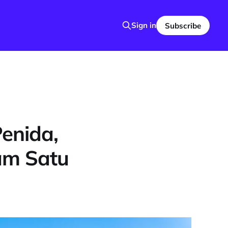
Sign in
Subscribe
enida,
lam Satu