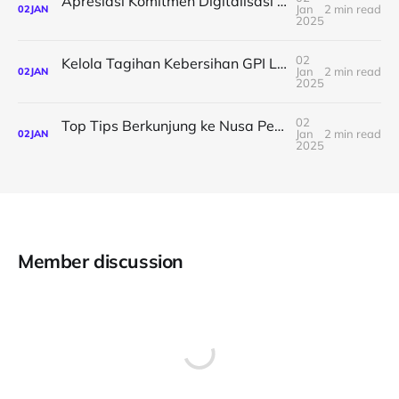
Apresiasi Komitmen Digitalisasi Pelabuhan dari Para Agen Perusahaan Kapal, MKP Gelar Acara Gala Dinner & Awarding 2024
Jan
2 min read
02
JAN
2025
02
Kelola Tagihan Kebersihan GPI Lebih Mudah dengan Sistem E-Retribusi
Jan
2 min read
02
JAN
2025
02
Top Tips Berkunjung ke Nusa Penida, Bisa Beli Tiket Ferry Hanya Dalam Satu Layar!
Jan
2 min read
02
JAN
2025
Member discussion