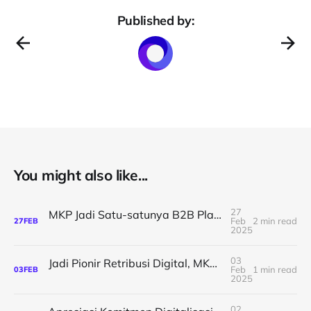
Published by:
You might also like...
27
MKP Jadi Satu-satunya B2B Platform Terpercaya ASITA untuk Digitalisasi Pariwisata Bali
Feb
2 min read
27
FEB
2025
03
Jadi Pionir Retribusi Digital, MKP Permudah Pedagang dengan Pembayaran Digital dan Gelar Undian Menarik
Feb
1 min read
03
FEB
2025
02