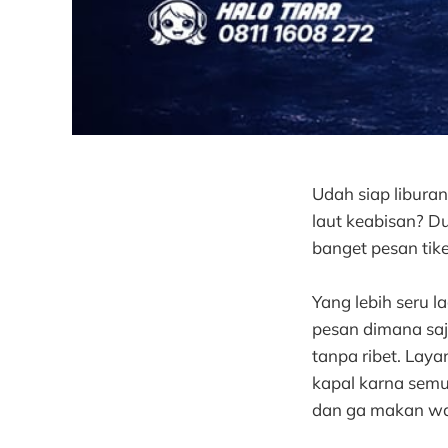
Udah siap liburan
laut keabisan? D
banget pesan tike
Yang lebih seru l
pesan dimana saja
tanpa ribet. Laya
kapal karna semua
dan ga makan wa