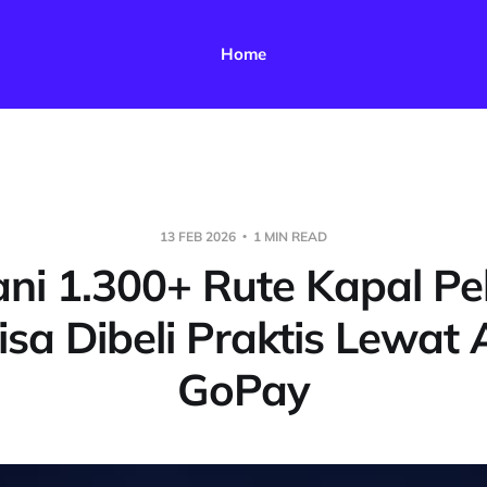
Home
13 FEB 2026
1 MIN READ
ni 1.300+ Rute Kapal Peln
isa Dibeli Praktis Lewat 
GoPay