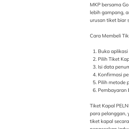
MKP bersama GoPay
lebih gampang, am
urusan tiket biar 
Cara Membeli Ti
Buka aplikasi
Pilih Tiket K
Isi data pen
Konfirmasi p
Pilih metode
Pembayaran be
Tiket Kapal PELNI
para pelanggan,
tiket kapal secar
pengecekan jadwa