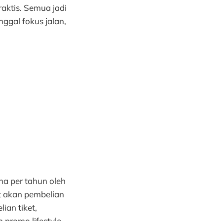
aktis. Semua jadi
ggal fokus jalan,
una per tahun oleh
 akan pembelian
ian tiket,
promo lifestyle