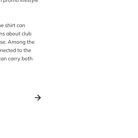
he shirt can
ns about club
 use. Among the
nected to the
 can carry both