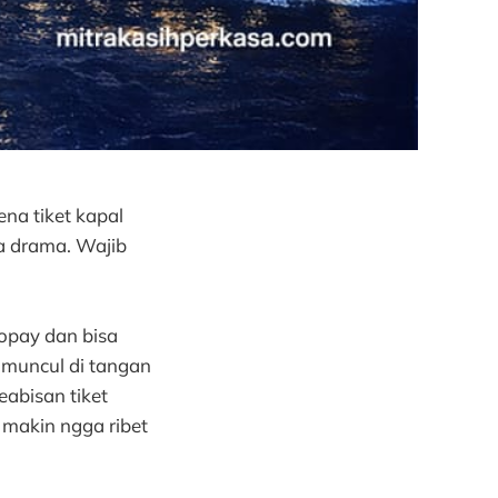
ena tiket kapal
pa drama. Wajib
gopay dan bisa
g muncul di tangan
eabisan tiket
 makin ngga ribet