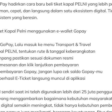
 hadirkan cara baru beli tiket kapal PELNI yang lebih pr
an, cepat, dan langsung dalam satu ekosistem digital. Tin
sistem yang beresin.
ket Kapal Pelni menggunakan e-wallet Gopay
 GoPay, Lalu masuk ke menu Transport & Travel
apal PELNI, tentukan rute & tanggal keberangkatan
umpang pastikan sesuai dokumen resmi
emesanan dan klik lanjutkan pembayaran
 pembayaran Gopay, Jangan lupa cek saldo Gopay-mu
rhasil E-Ticket langsung muncul di aplikasi
 sendiri saat ini telah digunakan lebih dari 25 Juta pengg
 yang menggambarkan bagaimana kebutuhan masyarakat
a digital semakin meningkat, tidak hanya kebutuhan pembel
n namun juga menikmati beragam keuntungan, fitur dan 