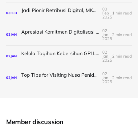
03
Jadi Pionir Retribusi Digital, MKP Permudah Pedagang dengan Pembayaran Digital dan Gelar Undian Menarik
Feb
1 min read
03
FEB
2025
02
Apresiasi Komitmen Digitalisasi Pelabuhan dari Para Agen Perusahaan Kapal, MKP Gelar Acara Gala Dinner & Awarding 2024
Jan
2 min read
02
JAN
2025
02
Kelola Tagihan Kebersihan GPI Lebih Mudah dengan Sistem E-Retribusi
Jan
2 min read
02
JAN
2025
02
Top Tips for Visiting Nusa Penida: Book Your Ferry Tickets in Just One Click!
Jan
2 min read
02
JAN
2025
Member discussion